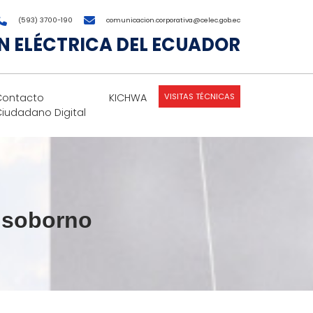
(593) 3700-190
comunicacion.corporativa@celec.gob.ec
 ELÉCTRICA DEL ECUADOR
VISITAS TÉCNICAS
Contacto
KICHWA
Ciudadano Digital
l soborno