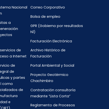
istema Nacional
Correo Corporativo
n
Bolsa de empleo
sitas a
GPR (Gobierno por resultados
generación
N1)
oyectos
Facturación Electrónica
 servicios de
Archivo Histórico de
ceso a Internet
Facturación
rvicio de
Portal Ambiental y Social
egral de
Proyecto Geotérmico
ulicas y partes
Chachimbiro
así como
cializados de
Contratación consultoría
anufactura
mediante “Lista Corta”
idad e
Reglamento de Procesos
(CIRT).