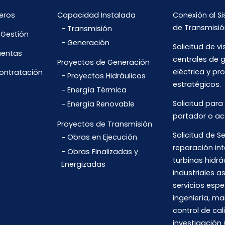
eros
Capacidad Instalada
Conexión al S
de Transmisió
Transmisión
 Gestión
Generación
Solicitud de vi
uentas
centrales de 
Proyectos de Generación
eléctrica y pr
Contratación
Proyectos Hidráulicos
estratégicos.
Energía Térmica
Solicitud para
Energía Renovable
portador o ac
Proyectos de Transmisión
Solicitud de Se
Obras en Ejecución
reparación int
Obras Finalizadas y
turbinas hidrá
Energizadas
industriales 
servicios espe
ingeniería, m
control de cal
investigación 