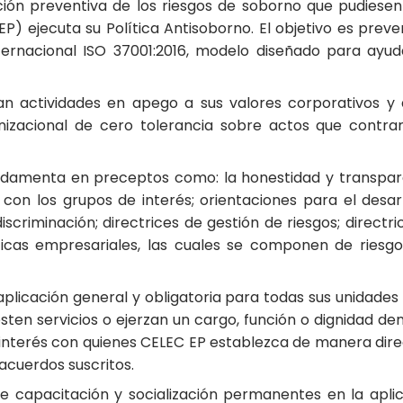
ación preventiva de los riesgos de soborno que pudiesen
P) ejecuta su Política Antisoborno. El objetivo es preve
ternacional ISO 37001:2016, modelo diseñado para ayu
an actividades en apego a sus valores corporativos y 
izacional de cero tolerancia sobre actos que contrar
ndamenta en preceptos como: la honestidad y transpare
 con los grupos de interés; orientaciones para el desa
scriminación; directrices de gestión de riesgos; directr
ticas empresariales, las cuales se componen de riesgos
aplicación general y obligatoria para todas sus unidades
esten servicios o ejerzan un cargo, función o dignidad d
 interés con quienes CELEC EP establezca de manera direc
acuerdos suscritos.
 capacitación y socialización permanentes en la aplica