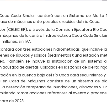
a Coca Codo Sinclair contará con un Sistema de Alerta 
casa de máquinas ante posibles crecidas del río Coca.
ador (CELEC EP), a través de la Comisión Ejecutora Río Coc
 máquinas de la central hidroeléctrica Coca Codo Sinclair.
 millones, sin IVA.
tará con tres estaciones hidrométricas, que incluye la i
úmenes de líquidos y sólidos (sedimentos); una estación me
video. También se incluye la instalación de un sistema 
n acústica de alertas, ubicadas en las zonas de alerta roja
gración en la cuenca baja del río Coca dará seguimiento y
a en Casa de Máquinas consiste de un sistema de al
la detección temprana de inundaciones, altavoces y lu
rmitiendo tomar acciones referentes al evento o proceder
mbre de 2023.