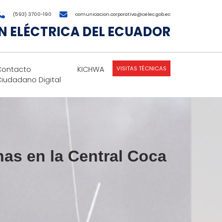
(593) 3700-190
comunicacion.corporativa@celec.gob.ec
 ELÉCTRICA DEL ECUADOR
VISITAS TÉCNICAS
Contacto
KICHWA
Ciudadano Digital
as en la Central Coca