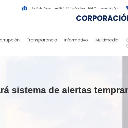
Av. 6 de Diciembre N26-235 y Orellana. Edif. Transelectric, Quito.
CORPORACIÓN
corrupción
Transparencia
Informativo
Multimedia
 sistema de alertas tempran