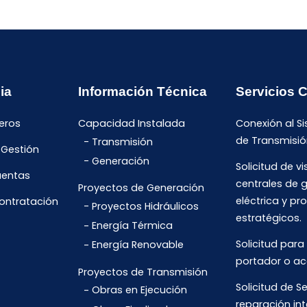
ia
Información Técnica
Servicios 
eros
Capacidad Instalada
Conexión al S
de Transmisió
Transmisión
 Gestión
Generación
Solicitud de vi
uentas
centrales de 
Proyectos de Generación
eléctrica y pr
Contratación
Proyectos Hidráulicos
estratégicos.
Energía Térmica
Solicitud para
Energía Renovable
portador o ac
Proyectos de Transmisión
Solicitud de Se
Obras en Ejecución
reparación int