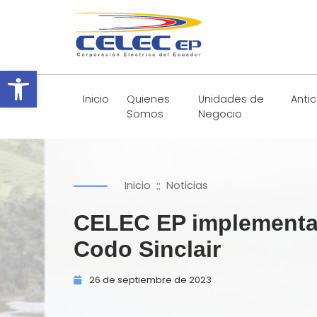
Abrir barra de herramientas
Inicio
Quienes
Unidades de
Anti
Somos
Negocio
::
Inicio
Noticias
CELEC EP implementará
Codo Sinclair
26 de
septiembre de
2023