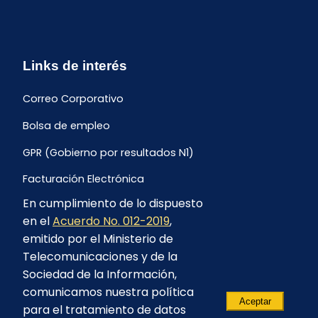
Links de interés
Correo Corporativo
Bolsa de empleo
GPR (Gobierno por resultados N1)
Facturación Electrónica
En cumplimiento de lo dispuesto
Archivo Histórico de Facturación
en el
Acuerdo No. 012-2019
,
Portal Ambiental y Social
emitido por el Ministerio de
Telecomunicaciones y de la
Proyecto Geotérmico Chachimbiro
Sociedad de la Información,
Contratación consultoría mediante “Lista Corta”
comunicamos nuestra política
Aceptar
para el tratamiento de datos
Reglamento de Procesos Asociativos