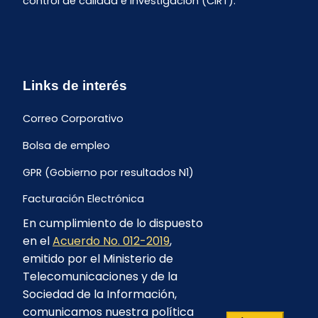
control de calidad e investigación (CIRT).
Links de interés
Correo Corporativo
Bolsa de empleo
GPR (Gobierno por resultados N1)
Facturación Electrónica
En cumplimiento de lo dispuesto
Archivo Histórico de Facturación
en el
Acuerdo No. 012-2019
,
Portal Ambiental y Social
emitido por el Ministerio de
Telecomunicaciones y de la
Proyecto Geotérmico Chachimbiro
Sociedad de la Información,
Contratación consultoría mediante “Lista Corta”
comunicamos nuestra política