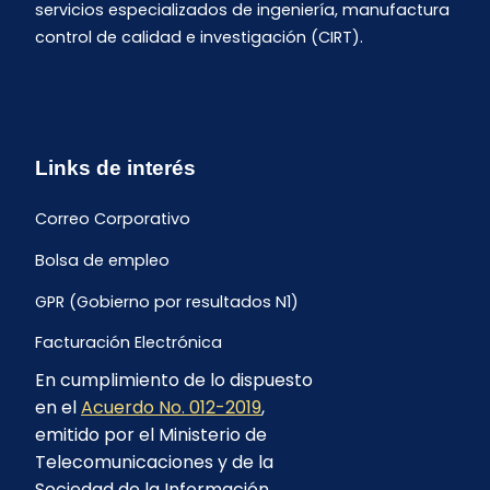
servicios especializados de ingeniería, manufactura
control de calidad e investigación (CIRT).
Links de interés
Correo Corporativo
Bolsa de empleo
GPR (Gobierno por resultados N1)
Facturación Electrónica
En cumplimiento de lo dispuesto
Archivo Histórico de Facturación
en el
Acuerdo No. 012-2019
,
Portal Ambiental y Social
emitido por el Ministerio de
Telecomunicaciones y de la
Proyecto Geotérmico Chachimbiro
Sociedad de la Información,