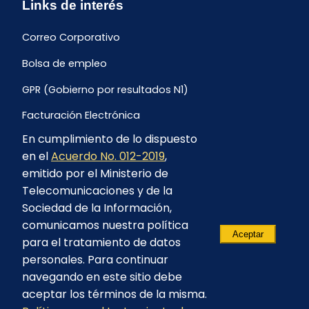
Links de interés
Correo Corporativo
Bolsa de empleo
GPR (Gobierno por resultados N1)
Facturación Electrónica
En cumplimiento de lo dispuesto
Archivo Histórico de Facturación
en el
Acuerdo No. 012-2019
,
Portal Ambiental y Social
emitido por el Ministerio de
Telecomunicaciones y de la
Proyecto Geotérmico Chachimbiro
Sociedad de la Información,
Contratación consultoría mediante “Lista Corta”
comunicamos nuestra política
Aceptar
para el tratamiento de datos
Reglamento de Procesos Asociativos
personales. Para continuar
navegando en este sitio debe
aceptar los términos de la misma.