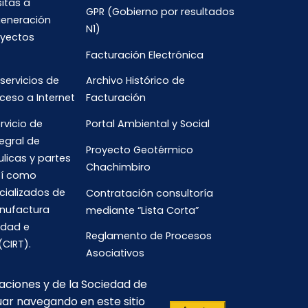
sitas a
GPR (Gobierno por resultados
generación
N1)
oyectos
Facturación Electrónica
 servicios de
Archivo Histórico de
ceso a Internet
Facturación
rvicio de
Portal Ambiental y Social
egral de
Proyecto Geotérmico
ulicas y partes
Chachimbiro
así como
cializados de
Contratación consultoría
anufactura
mediante “Lista Corta”
idad e
Reglamento de Procesos
(CIRT).
Asociativos
caciones y de la Sociedad de
uar navegando en este sitio