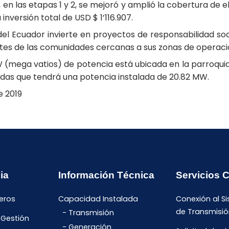
en las etapas 1 y 2, se mejoró y amplió la cobertura de e
 inversión total de USD $ 1’116.907.
l Ecuador invierte en proyectos de responsabilidad socia
antes de las comunidades cercanas a sus zonas de operaci
W (mega vatios) de potencia está ubicada en la parroquia
das que tendrá una potencia instalada de 20.82 MW.
e 2019
ia
Información Técnica
Servicios 
eros
Capacidad Instalada
Conexión al S
de Transmisió
Transmisión
 Gestión
Generación