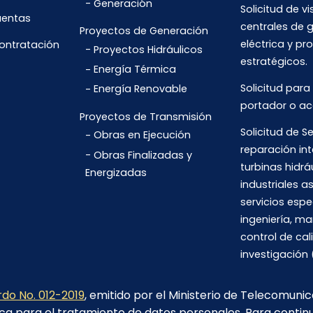
Generación
Solicitud de vi
uentas
centrales de 
Proyectos de Generación
eléctrica y pr
Contratación
Proyectos Hidráulicos
estratégicos.
Energía Térmica
Solicitud para
Energía Renovable
portador o ac
Proyectos de Transmisión
Solicitud de Se
Obras en Ejecución
reparación int
Obras Finalizadas y
turbinas hidrá
Energizadas
industriales 
servicios espe
ingeniería, m
control de cal
investigación 
do No. 012-2019
, emitido por el Ministerio de Telecomuni
ca para el tratamiento de datos personales. Para contin