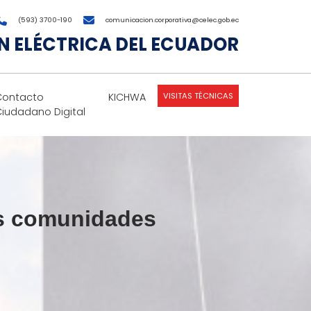
(593) 3700-190
comunicacion.corporativa@celec.gob.ec
 ELÉCTRICA DEL ECUADOR
VISITAS TÉCNICAS
Contacto
KICHWA
Ciudadano Digital
as comunidades