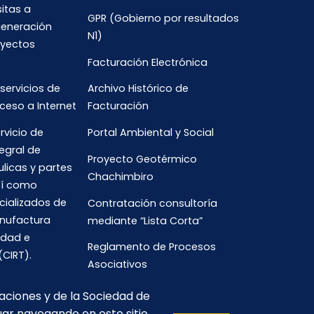
sitas a
GPR (Gobierno por resultados
generación
N1)
oyectos
Facturación Electrónica
 servicios de
Archivo Histórico de
ceso a Internet
Facturación
rvicio de
Portal Ambiental y Social
egral de
Proyecto Geotérmico
ulicas y partes
Chachimbiro
así como
cializados de
Contratación consultoría
anufactura
mediante “Lista Corta”
idad e
Reglamento de Procesos
(CIRT).
Asociativos
caciones y de la Sociedad de
uar navegando en este sitio