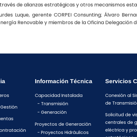
través de alianzas estratégicas y otros mecanismos estab
rdes Luque, gerente CORPEI Consunting; Álvaro Bernar,
y Energía Renovable y miembros de la Oficina Delegación 
ia
Información Técnica
Servicios 
eros
Capacidad Instalada
Conexión al S
de Transmisió
Transmisión
 Gestión
Generación
Solicitud de vi
uentas
centrales de 
Proyectos de Generación
eléctrica y pr
Contratación
Proyectos Hidráulicos