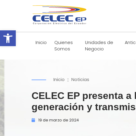
Abrir barra de herramientas
Inicio
Quienes
Unidades de
Anti
Somos
Negocio
::
Inicio
Noticias
CELEC EP presenta a l
generación y transmisi
19 de
marzo de
2024