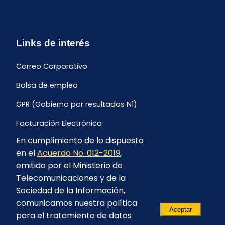
Links de interés
Correo Corporativo
Bolsa de empleo
GPR (Gobierno por resultados N1)
Facturación Electrónica
En cumplimiento de lo dispuesto
Archivo Histórico de Facturación
en el
Acuerdo No. 012-2019
,
Portal Ambiental y Social
emitido por el Ministerio de
Telecomunicaciones y de la
Proyecto Geotérmico Chachimbiro
Sociedad de la Información,
Contratación consultoría mediante “Lista Corta”
comunicamos nuestra política
Aceptar
para el tratamiento de datos
Reglamento de Procesos Asociativos