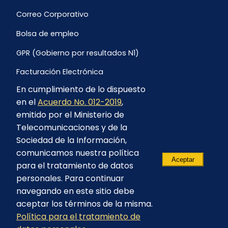
Correo Corporativo
Bolsa de empleo
GPR (Gobierno por resultados N1)
Facturación Electrónica
En cumplimiento de lo dispuesto
Archivo Histórico de Facturación
en el
Acuerdo No. 012-2019
,
Portal Ambiental y Social
emitido por el Ministerio de
Telecomunicaciones y de la
Proyecto Geotérmico Chachimbiro
Sociedad de la Información,
Contratación consultoría mediante “Lista Corta”
comunicamos nuestra política
Aceptar
para el tratamiento de datos
Reglamento de Procesos Asociativos
personales. Para continuar
navegando en este sitio debe
aceptar los términos de la misma.
Política para el tratamiento de
© 2023 - CELEC EP - Todos los derechos