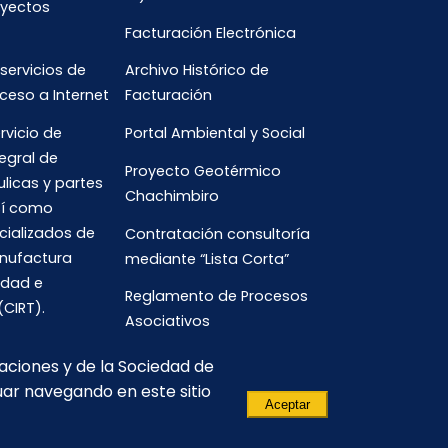
oyectos
Facturación Electrónica
 servicios de
Archivo Histórico de
ceso a Internet
Facturación
rvicio de
Portal Ambiental y Social
egral de
Proyecto Geotérmico
ulicas y partes
Chachimbiro
así como
cializados de
Contratación consultoría
anufactura
mediante “Lista Corta”
idad e
Reglamento de Procesos
(CIRT).
Asociativos
caciones y de la Sociedad de
uar navegando en este sitio
Aceptar
(593) 3700-
comunicacion.corporativa@celec.gob.ec
190