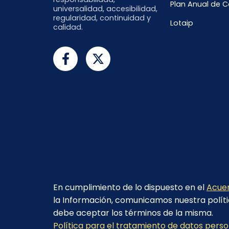
Plan Anual de 
universalidad, accesibilidad,
regularidad, continuidad y
Lotaip
calidad.
En cumplimiento de lo dispuesto en el
Acuer
la Información, comunicamos nuestra políti
debe aceptar los términos de la misma.
© 2023 - CELEC EP - Todos los derechos
Política para el tratamiento de datos pers
reservados