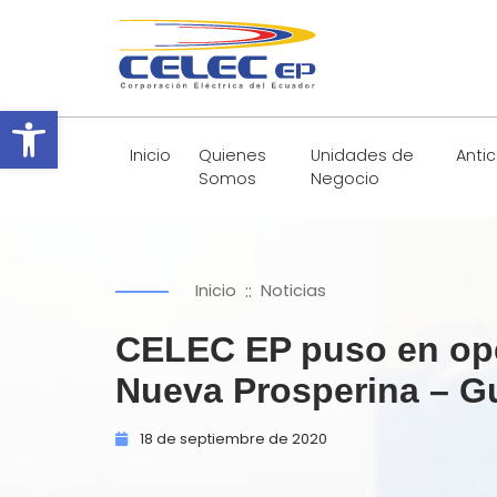
Abrir barra de herramientas
Inicio
Quienes
Unidades de
Anti
Somos
Negocio
::
Inicio
Noticias
CELEC EP puso en ope
Nueva Prosperina – G
18 de
septiembre de
2020