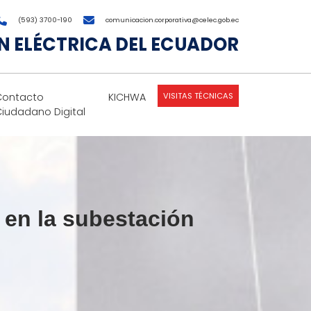
(593) 3700-190
comunicacion.corporativa@celec.gob.ec
 ELÉCTRICA DEL ECUADOR
VISITAS TÉCNICAS
Contacto
KICHWA
Ciudadano Digital
en la subestación