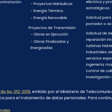
eléctrica y pr
Contratación
Proyectos Hidráulicos
estratégicos.
Energía Térmica
Solicitud para
Energía Renovable
portador o ac
Proyectos de Transmisión
Solicitud de Se
Obras en Ejecución
reparación int
Obras Finalizadas y
turbinas hidrá
Energizadas
industriales 
servicios espe
ingeniería, m
control de cal
investigación 
do No. 012-2019
, emitido por el Ministerio de Telecomuni
ca para el tratamiento de datos personales. Para contin
Av. 6 de Diciembre N26-235 y Orellana. Edif. Transelectric,
Quito.
onales