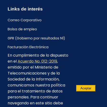
Links de interés
Correo Corporativo
Bolsa de empleo
GPR (Gobierno por resultados N1)
Facturación Electrónica
En cumplimiento de lo dispuesto
Archivo Histórico de Facturación
en el
Acuerdo No. 012-2019
,
Portal Ambiental y Social
emitido por el Ministerio de
Telecomunicaciones y de la
Proyecto Geotérmico Chachimbiro
Sociedad de la Información,
Contratación consultoría mediante “Lista Corta”
comunicamos nuestra política
Aceptar
para el tratamiento de datos
Reglamento de Procesos Asociativos
personales. Para continuar
navegando en este sitio debe