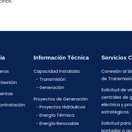
cinos.
ia
Información Técnica
Servicios 
eros
Capacidad Instalada
Conexión al S
de Transmisió
Transmisión
 Gestión
Generación
Solicitud de vi
uentas
centrales de 
Proyectos de Generación
eléctrica y pr
Contratación
Proyectos Hidráulicos
estratégicos.
Energía Térmica
Solicitud para
Energía Renovable
portador o ac