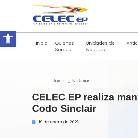
Abrir barra de herramientas
Inicio
Quienes
Unidades de
Anti
Somos
Negocio
::
Inicio
Noticias
CELEC EP realiza mant
Codo Sinclair
19 de
enero de
2021