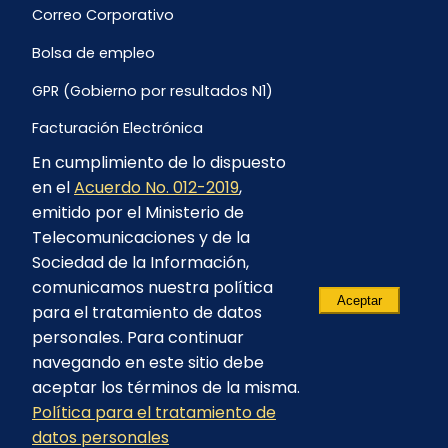
Correo Corporativo
Bolsa de empleo
GPR (Gobierno por resultados N1)
Facturación Electrónica
En cumplimiento de lo dispuesto
Archivo Histórico de Facturación
en el
Acuerdo No. 012-2019
,
Portal Ambiental y Social
emitido por el Ministerio de
Telecomunicaciones y de la
Proyecto Geotérmico Chachimbiro
Sociedad de la Información,
Contratación consultoría mediante “Lista Corta”
comunicamos nuestra política
Aceptar
para el tratamiento de datos
Reglamento de Procesos Asociativos
personales. Para continuar
navegando en este sitio debe
aceptar los términos de la misma.
Política para el tratamiento de
© 2023 - CELEC EP - Todos los derechos
datos personales
reservados