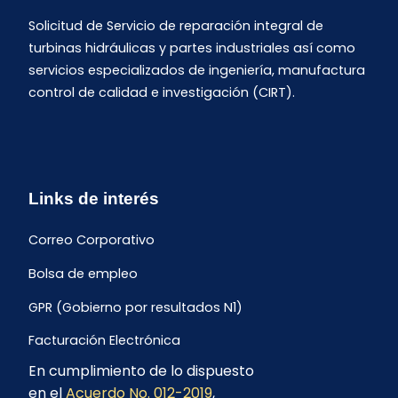
Solicitud de Servicio de reparación integral de
turbinas hidráulicas y partes industriales así como
servicios especializados de ingeniería, manufactura
control de calidad e investigación (CIRT).
Links de interés
Correo Corporativo
Bolsa de empleo
GPR (Gobierno por resultados N1)
Facturación Electrónica
En cumplimiento de lo dispuesto
Archivo Histórico de Facturación
en el
Acuerdo No. 012-2019
,