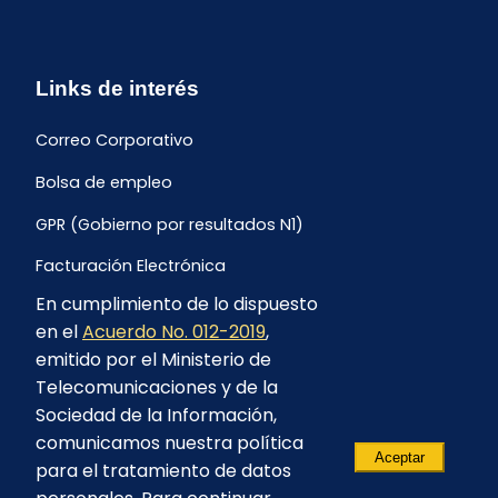
Links de interés
Correo Corporativo
Bolsa de empleo
GPR (Gobierno por resultados N1)
Facturación Electrónica
En cumplimiento de lo dispuesto
Archivo Histórico de Facturación
en el
Acuerdo No. 012-2019
,
Portal Ambiental y Social
emitido por el Ministerio de
Telecomunicaciones y de la
Proyecto Geotérmico Chachimbiro
Sociedad de la Información,
Contratación consultoría mediante “Lista Corta”
comunicamos nuestra política
Aceptar
para el tratamiento de datos
Reglamento de Procesos Asociativos