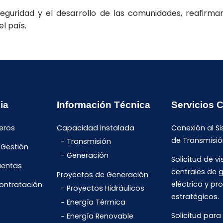
guridad y el desarrollo de las comunidades, reafirmand
l país.
ia
Información Técnica
Servicios 
eros
Capacidad Instalada
Conexión al S
de Transmisió
Transmisión
 Gestión
Generación
Solicitud de vi
uentas
centrales de 
Proyectos de Generación
eléctrica y pr
Contratación
Proyectos Hidráulicos
estratégicos.
Energía Térmica
Solicitud para
Energía Renovable