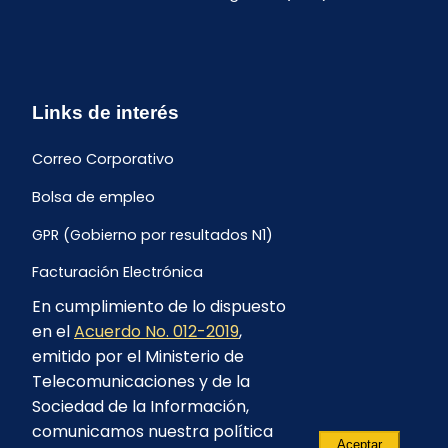
Links de interés
Correo Corporativo
Bolsa de empleo
GPR (Gobierno por resultados N1)
Facturación Electrónica
En cumplimiento de lo dispuesto
Archivo Histórico de Facturación
en el
Acuerdo No. 012-2019
,
Portal Ambiental y Social
emitido por el Ministerio de
Telecomunicaciones y de la
Proyecto Geotérmico Chachimbiro
Sociedad de la Información,
Contratación consultoría mediante “Lista Corta”
comunicamos nuestra política
Aceptar