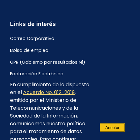
Links de interés
Correo Corporativo
Bolsa de empleo
GPR (Gobierno por resultados N1)
Facturación Electrónica
En cumplimiento de lo dispuesto
Archivo Histórico de Facturación
en el
Acuerdo No. 012-2019
,
Portal Ambiental y Social
emitido por el Ministerio de
Telecomunicaciones y de la
Proyecto Geotérmico Chachimbiro
Sociedad de la Información,
Contratación consultoría mediante “Lista Corta”
comunicamos nuestra política
Aceptar
para el tratamiento de datos
Reglamento de Procesos Asociativos
personales. Para continuar