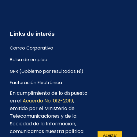
Links de interés
Correo Corporativo
Bolsa de empleo
GPR (Gobierno por resultados N1)
Facturación Electrónica
En cumplimiento de lo dispuesto
Archivo Histórico de Facturación
en el
Acuerdo No. 012-2019
,
Portal Ambiental y Social
emitido por el Ministerio de
Telecomunicaciones y de la
Proyecto Geotérmico Chachimbiro
Sociedad de la Información,
Contratación consultoría mediante “Lista Corta”
comunicamos nuestra política
Aceptar