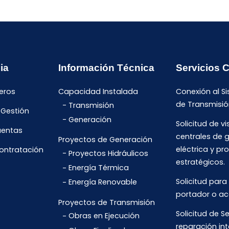
ia
Información Técnica
Servicios 
eros
Capacidad Instalada
Conexión al S
de Transmisió
Transmisión
 Gestión
Generación
Solicitud de vi
uentas
centrales de 
Proyectos de Generación
eléctrica y pr
Contratación
Proyectos Hidráulicos
estratégicos.
Energía Térmica
Solicitud para
Energía Renovable
portador o ac
Proyectos de Transmisión
Solicitud de Se
Obras en Ejecución
reparación int