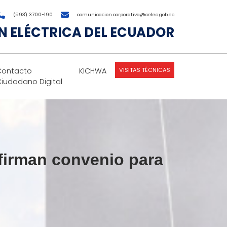
(593) 3700-190
comunicacion.corporativa@celec.gob.ec
 ELÉCTRICA DEL ECUADOR
VISITAS TÉCNICAS
Contacto
KICHWA
Ciudadano Digital
irman convenio para