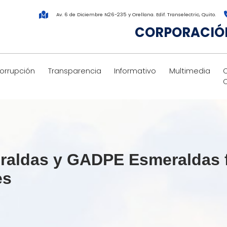
Av. 6 de Diciembre N26-235 y Orellana. Edif. Transelectric, Quito.
CORPORACIÓN
corrupción
Transparencia
Informativo
Multimedia
aldas y GADPE Esmeraldas f
es