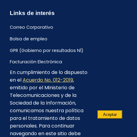
Links de interés
Correo Corporativo
Bolsa de empleo
GPR (Gobierno por resultados N1)
Facturación Electrónica
En cumplimiento de lo dispuesto
Archivo Histórico de Facturación
en el
Acuerdo No. 012-2019
,
Portal Ambiental y Social
emitido por el Ministerio de
Telecomunicaciones y de la
Proyecto Geotérmico Chachimbiro
Sociedad de la Información,
Contratación consultoría mediante “Lista Corta”
comunicamos nuestra política
Aceptar
para el tratamiento de datos
Reglamento de Procesos Asociativos
personales. Para continuar
navegando en este sitio debe