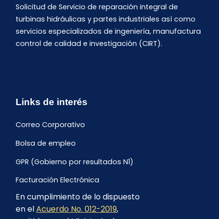
Solicitud de Servicio de reparación integral de
turbinas hidráulicas y partes industriales así como
servicios especializados de ingeniería, manufactura
control de calidad e investigación (CIRT).
Links de interés
Correo Corporativo
Bolsa de empleo
GPR (Gobierno por resultados N1)
Facturación Electrónica
En cumplimiento de lo dispuesto
Archivo Histórico de Facturación
en el
Acuerdo No. 012-2019
,
Portal Ambiental y Social