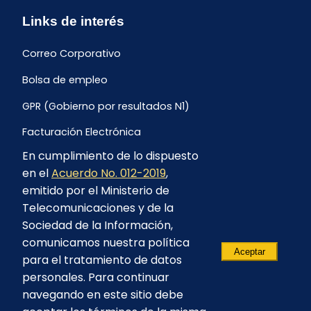
Links de interés
Correo Corporativo
Bolsa de empleo
GPR (Gobierno por resultados N1)
Facturación Electrónica
En cumplimiento de lo dispuesto
Archivo Histórico de Facturación
en el
Acuerdo No. 012-2019
,
Portal Ambiental y Social
emitido por el Ministerio de
Telecomunicaciones y de la
Proyecto Geotérmico Chachimbiro
Sociedad de la Información,
Contratación consultoría mediante “Lista Corta”
comunicamos nuestra política
Aceptar
para el tratamiento de datos
Reglamento de Procesos Asociativos
personales. Para continuar
navegando en este sitio debe