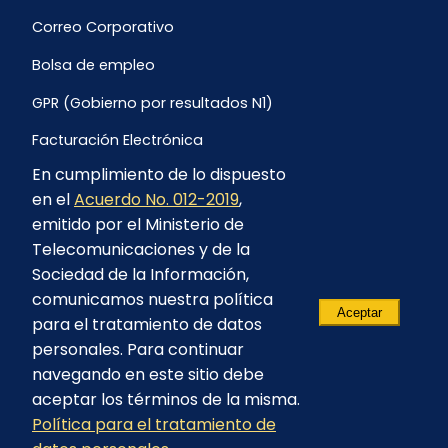
Correo Corporativo
Bolsa de empleo
GPR (Gobierno por resultados N1)
Facturación Electrónica
En cumplimiento de lo dispuesto
Archivo Histórico de Facturación
en el
Acuerdo No. 012-2019
,
Portal Ambiental y Social
emitido por el Ministerio de
Telecomunicaciones y de la
Proyecto Geotérmico Chachimbiro
Sociedad de la Información,
Contratación consultoría mediante “Lista Corta”
comunicamos nuestra política
Aceptar
para el tratamiento de datos
Reglamento de Procesos Asociativos
personales. Para continuar
navegando en este sitio debe
aceptar los términos de la misma.
Política para el tratamiento de
© 2023 - CELEC EP - Todos los derechos