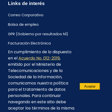
Links de interés
Correo Corporativo
Bolsa de empleo
GPR (Gobierno por resultados N1)
Facturación Electrónica
En cumplimiento de lo dispuesto
Archivo Histórico de Facturación
en el
Acuerdo No. 012-2019
,
Portal Ambiental y Social
emitido por el Ministerio de
Telecomunicaciones y de la
Proyecto Geotérmico Chachimbiro
Sociedad de la Información,
Contratación consultoría mediante “Lista Corta”
comunicamos nuestra política
Aceptar
para el tratamiento de datos
Reglamento de Procesos Asociativos
personales. Para continuar
navegando en este sitio debe
aceptar los términos de la misma.