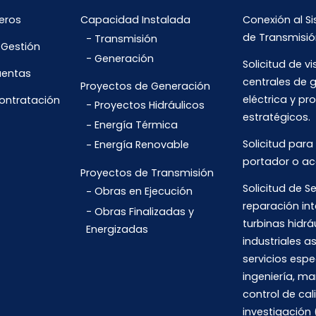
eros
Capacidad Instalada
Conexión al S
de Transmisió
Transmisión
 Gestión
Generación
Solicitud de vi
uentas
centrales de 
Proyectos de Generación
eléctrica y pr
Contratación
Proyectos Hidráulicos
estratégicos.
Energía Térmica
Solicitud para
Energía Renovable
portador o ac
Proyectos de Transmisión
Solicitud de Se
Obras en Ejecución
reparación int
Obras Finalizadas y
turbinas hidrá
Energizadas
industriales 
servicios espe
ingeniería, m
control de cal
investigación 