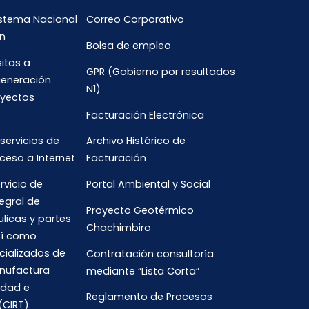
istema Nacional
Correo Corporativo
n
Bolsa de empleo
sitas a
GPR (Gobierno por resultados
generación
N1)
oyectos
Facturación Electrónica
 servicios de
Archivo Histórico de
ceso a Internet
Facturación
rvicio de
Portal Ambiental y Social
egral de
Proyecto Geotérmico
ulicas y partes
Chachimbiro
así como
cializados de
Contratación consultoría
anufactura
mediante “Lista Corta”
idad e
Reglamento de Procesos
(CIRT).