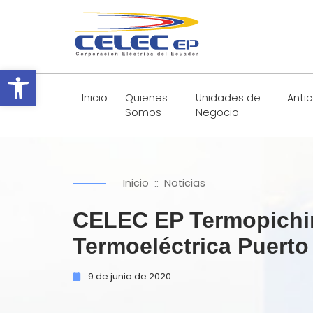
Abrir barra de herramientas
Inicio
Quienes
Unidades de
Anti
Somos
Negocio
::
Inicio
Noticias
CELEC EP Termopichin
Termoeléctrica Puerto
9 de
junio de
2020