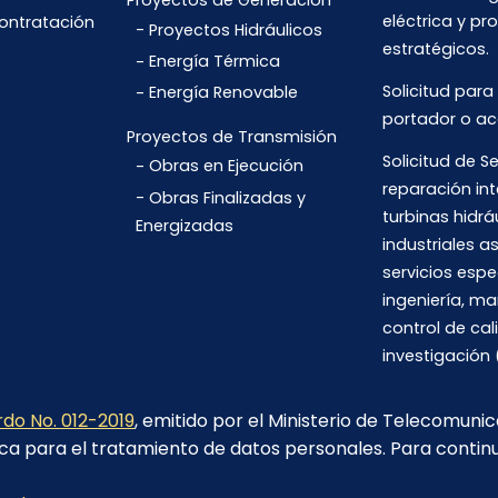
Proyectos de Generación
eléctrica y pr
Contratación
Proyectos Hidráulicos
estratégicos.
Energía Térmica
Solicitud para
Energía Renovable
portador o ac
Proyectos de Transmisión
Solicitud de Se
Obras en Ejecución
reparación int
Obras Finalizadas y
turbinas hidrá
Energizadas
industriales 
servicios espe
ingeniería, m
control de cal
investigación 
do No. 012-2019
, emitido por el Ministerio de Telecomuni
ca para el tratamiento de datos personales. Para contin
Av. 6 de Diciembre N26-235 y Orellana. Edif. Transelectric,
Quito.