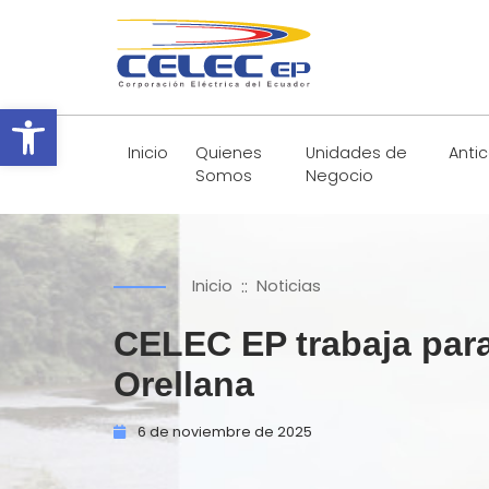
Abrir barra de herramientas
Inicio
Quienes
Unidades de
Anti
Somos
Negocio
::
Inicio
Noticias
CELEC EP trabaja para 
Orellana
6 de
noviembre de
2025