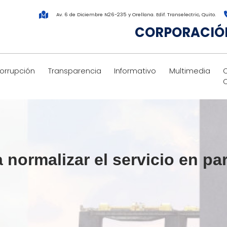
Av. 6 de Diciembre N26-235 y Orellana. Edif. Transelectric, Quito.
CORPORACIÓN
corrupción
Transparencia
Informativo
Multimedia
normalizar el servicio en par