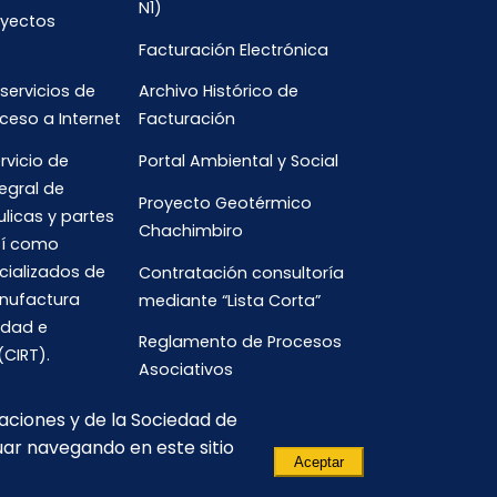
N1)
oyectos
Facturación Electrónica
 servicios de
Archivo Histórico de
ceso a Internet
Facturación
rvicio de
Portal Ambiental y Social
egral de
Proyecto Geotérmico
ulicas y partes
Chachimbiro
así como
cializados de
Contratación consultoría
anufactura
mediante “Lista Corta”
idad e
Reglamento de Procesos
(CIRT).
Asociativos
caciones y de la Sociedad de
uar navegando en este sitio
Aceptar
(593) 3700-
comunicacion.corporativa@celec.gob.ec
190