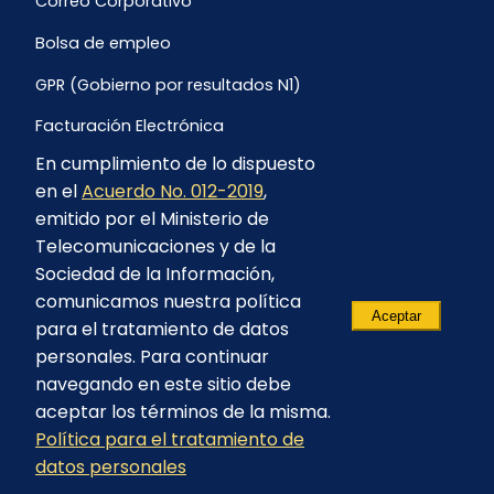
Correo Corporativo
Bolsa de empleo
GPR (Gobierno por resultados N1)
Facturación Electrónica
En cumplimiento de lo dispuesto
Archivo Histórico de Facturación
en el
Acuerdo No. 012-2019
,
Portal Ambiental y Social
emitido por el Ministerio de
Telecomunicaciones y de la
Proyecto Geotérmico Chachimbiro
Sociedad de la Información,
Contratación consultoría mediante “Lista Corta”
comunicamos nuestra política
Aceptar
para el tratamiento de datos
Reglamento de Procesos Asociativos
personales. Para continuar
navegando en este sitio debe
aceptar los términos de la misma.
Política para el tratamiento de
© 2023 - CELEC EP - Todos los derechos
datos personales
reservados