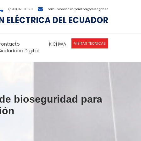
(593) 3700-190
comunicacion.corporativa@celec.gob.ec
 ELÉCTRICA DEL ECUADOR
VISITAS TÉCNICAS
Contacto
KICHWA
Ciudadano Digital
e bioseguridad para
ión