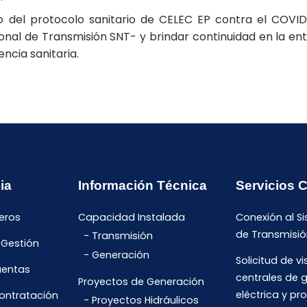
o del protocolo sanitario de CELEC EP contra el COVID
onal de Transmisión SNT- y brindar continuidad en la ent
encia sanitaria.
ia
Información Técnica
Servicios 
eros
Capacidad Instalada
Conexión al S
de Transmisió
Transmisión
 Gestión
Generación
Solicitud de vi
uentas
centrales de 
Proyectos de Generación
eléctrica y pr
Contratación
Proyectos Hidráulicos