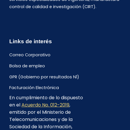
control de calidad e investigación (CIRT).
Links de interés
Correo Corporativo
Bolsa de empleo
GPR (Gobierno por resultados N1)
Facturación Electrónica
En cumplimiento de lo dispuesto
Archivo Histórico de Facturación
en el
Acuerdo No. 012-2019
,
Portal Ambiental y Social
emitido por el Ministerio de
Telecomunicaciones y de la
Proyecto Geotérmico Chachimbiro
Sociedad de la Información,