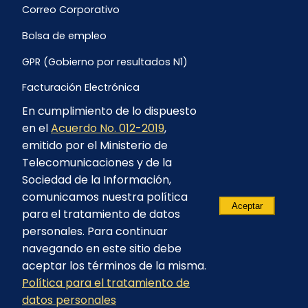
Correo Corporativo
Bolsa de empleo
GPR (Gobierno por resultados N1)
Facturación Electrónica
En cumplimiento de lo dispuesto
Archivo Histórico de Facturación
en el
Acuerdo No. 012-2019
,
Portal Ambiental y Social
emitido por el Ministerio de
Telecomunicaciones y de la
Proyecto Geotérmico Chachimbiro
Sociedad de la Información,
Contratación consultoría mediante “Lista Corta”
comunicamos nuestra política
Aceptar
para el tratamiento de datos
Reglamento de Procesos Asociativos
personales. Para continuar
navegando en este sitio debe
aceptar los términos de la misma.
Política para el tratamiento de
© 2023 - CELEC EP - Todos los derechos
datos personales
reservados