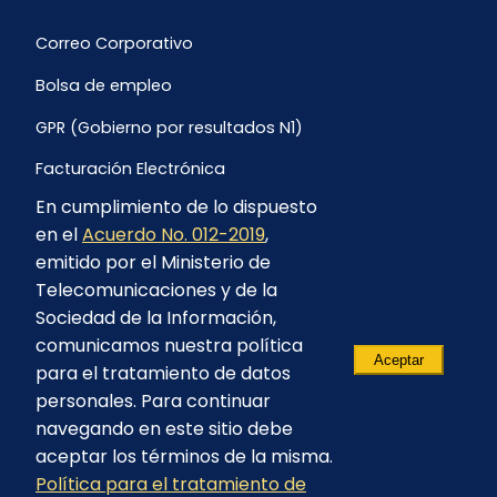
Correo Corporativo
Bolsa de empleo
GPR (Gobierno por resultados N1)
Facturación Electrónica
En cumplimiento de lo dispuesto
Archivo Histórico de Facturación
en el
Acuerdo No. 012-2019
,
Portal Ambiental y Social
emitido por el Ministerio de
Telecomunicaciones y de la
Proyecto Geotérmico Chachimbiro
Sociedad de la Información,
Contratación consultoría mediante “Lista Corta”
comunicamos nuestra política
Aceptar
para el tratamiento de datos
Reglamento de Procesos Asociativos
personales. Para continuar
navegando en este sitio debe
aceptar los términos de la misma.
Política para el tratamiento de
© 2023 - CELEC EP - Todos los derechos