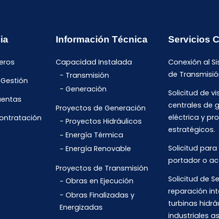
ia
Información Técnica
Servicios 
eros
Capacidad Instalada
Conexión al S
de Transmisió
Transmisión
 Gestión
Generación
Solicitud de vi
uentas
centrales de 
Proyectos de Generación
eléctrica y pr
Contratación
Proyectos Hidráulicos
estratégicos.
Energía Térmica
Solicitud para
Energía Renovable
portador o ac
Proyectos de Transmisión
Solicitud de Se
Obras en Ejecución
reparación int
Obras Finalizadas y
turbinas hidrá
Energizadas
industriales 