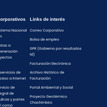
Corporativos
Links de interés
istema Nacional
Correo Corporativo
n
Bolsa de empleo
sitas a
GPR (Gobierno por resultados
generación
N1)
oyectos
Facturación Electrónica
 servicios de
Archivo Histórico de
ceso a Internet
Facturación
rvicio de
Portal Ambiental y Social
egral de
Proyecto Geotérmico
ulicas y partes
Chachimbiro
así como