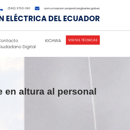
(593) 3700-190
comunicacion.corporativa@celec.gob.ec
 ELÉCTRICA DEL ECUADOR
VISITAS TÉCNICAS
Contacto
KICHWA
Ciudadano Digital
en altura al personal