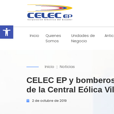
Abrir barra de herramientas
Inicio
Quienes
Unidades de
Anti
Somos
Negocio
::
Inicio
Noticias
CELEC EP y bomberos d
de la Central Eólica V
2 de
octubre de
2019