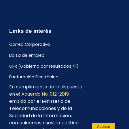
Links de interés
Correo Corporativo
Bolsa de empleo
GPR (Gobierno por resultados N1)
Facturación Electrónica
En cumplimiento de lo dispuesto
Archivo Histórico de Facturación
en el
Acuerdo No. 012-2019
,
Portal Ambiental y Social
emitido por el Ministerio de
Telecomunicaciones y de la
Proyecto Geotérmico Chachimbiro
Sociedad de la Información,
Contratación consultoría mediante “Lista Corta”
comunicamos nuestra política
Aceptar