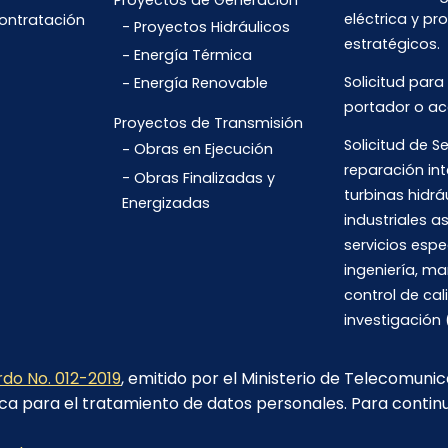
Proyectos de Generación
eléctrica y pr
Contratación
Proyectos Hidráulicos
estratégicos.
Energía Térmica
Solicitud para
Energía Renovable
portador o ac
Proyectos de Transmisión
Solicitud de Se
Obras en Ejecución
reparación int
Obras Finalizadas y
turbinas hidrá
Energizadas
industriales 
servicios espe
ingeniería, m
control de cal
investigación 
do No. 012-2019
, emitido por el Ministerio de Telecomuni
ca para el tratamiento de datos personales. Para contin
Av. 6 de Diciembre N26-235 y Orellana. Edif. Transelectric,
Quito.