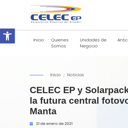
Abrir barra de herramientas
Inicio
Quienes
Unidades de
Anti
Somos
Negocio
::
Inicio
Noticias
CELEC EP y Solarpack
la futura central foto
Manta
21 de
enero de
2021