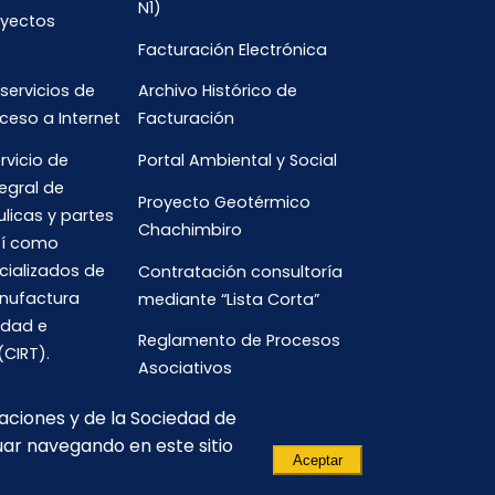
N1)
oyectos
Facturación Electrónica
 servicios de
Archivo Histórico de
ceso a Internet
Facturación
rvicio de
Portal Ambiental y Social
egral de
Proyecto Geotérmico
ulicas y partes
Chachimbiro
así como
cializados de
Contratación consultoría
anufactura
mediante “Lista Corta”
idad e
Reglamento de Procesos
(CIRT).
Asociativos
caciones y de la Sociedad de
uar navegando en este sitio
Aceptar
(593) 3700-
comunicacion.corporativa@celec.gob.ec
190