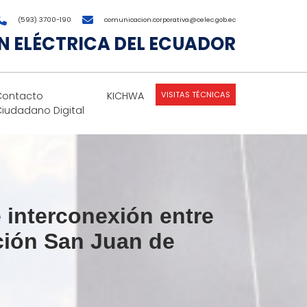
(593) 3700-190
comunicacion.corporativa@celec.gob.ec
 ELÉCTRICA DEL ECUADOR
VISITAS TÉCNICAS
Contacto
KICHWA
Ciudadano Digital
interconexión entre
ación San Juan de