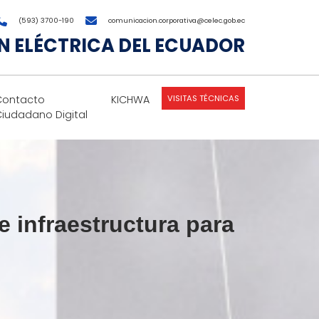
(593) 3700-190
comunicacion.corporativa@celec.gob.ec
 ELÉCTRICA DEL ECUADOR
VISITAS TÉCNICAS
Contacto
KICHWA
Ciudadano Digital
infraestructura para