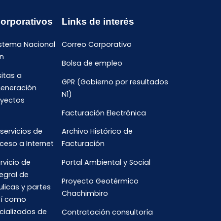
Corporativos
Links de interés
istema Nacional
Correo Corporativo
n
Bolsa de empleo
sitas a
GPR (Gobierno por resultados
generación
N1)
oyectos
Facturación Electrónica
 servicios de
Archivo Histórico de
ceso a Internet
Facturación
rvicio de
Portal Ambiental y Social
egral de
Proyecto Geotérmico
ulicas y partes
Chachimbiro
así como
cializados de
Contratación consultoría