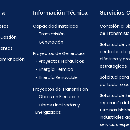
ia
Información Técnica
Servicios 
eros
Capacidad Instalada
Conexión al S
de Transmisió
Transmisión
 Gestión
Generación
Solicitud de vi
uentas
centrales de 
Proyectos de Generación
eléctrica y pr
Contratación
Proyectos Hidráulicos
estratégicos.
Energía Térmica
Solicitud para
Energía Renovable
portador o ac
Proyectos de Transmisión
Solicitud de Se
Obras en Ejecución
reparación int
Obras Finalizadas y
turbinas hidrá
Energizadas
industriales 
servicios espe