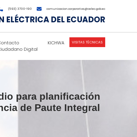
(593) 3700-190
comunicacion.corporativa@celec.gob.ec
 ELÉCTRICA DEL ECUADOR
VISITAS TÉCNICAS
Contacto
KICHWA
Ciudadano Digital
io para planificación
ncia de Paute Integral