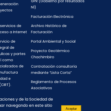
GPR (Gobierno por resultados
generación
N1)
oyectos
Facturación Electrónica
 servicios de
Archivo Histórico de
ceso a Internet
Facturación
rvicio de
Portal Ambiental y Social
egral de
Proyecto Geotérmico
ulicas y partes
Chachimbiro
así como
cializados de
Contratación consultoría
anufactura
mediante “Lista Corta”
idad e
Reglamento de Procesos
(CIRT).
Asociativos
caciones y de la Sociedad de
uar navegando en este sitio
Aceptar