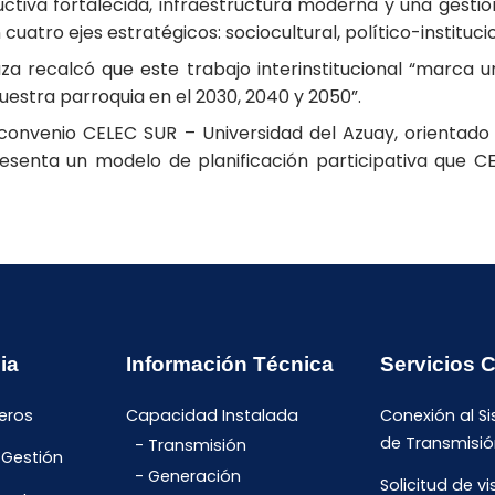
tiva fortalecida, infraestructura moderna y una gestió
 cuatro ejes estratégicos: sociocultural, político-institu
za recalcó que este trabajo interinstitucional “marca 
uestra parroquia en el 2030, 2040 y 2050”.
convenio CELEC SUR – Universidad del Azuay, orientado a
resenta un modelo de planificación participativa que C
ia
Información Técnica
Servicios 
eros
Capacidad Instalada
Conexión al S
de Transmisió
Transmisión
 Gestión
Generación
Solicitud de vi