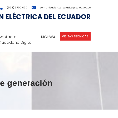
(593) 3700-190
comunicacion.corporativa@celec.gob.ec
 ELÉCTRICA DEL ECUADOR
VISITAS TÉCNICAS
Contacto
KICHWA
Ciudadano Digital
de generación