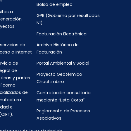
n
Bolsa de empleo
sitas a
GPR (Gobierno por resultados
generación
N1)
oyectos
Facturación Electrónica
 servicios de
Archivo Histórico de
ceso a Internet
Facturación
rvicio de
Portal Ambiental y Social
egral de
Proyecto Geotérmico
ulicas y partes
Chachimbiro
así como
cializados de
Contratación consultoría
anufactura
mediante “Lista Corta”
idad e
Reglamento de Procesos
(CIRT).
Asociativos