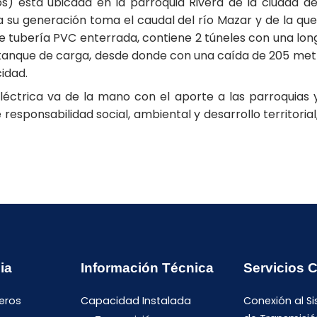
) está ubicada en la parroquia Rivera de la ciudad de
a su generación toma el caudal del río Mazar y de la qu
e tubería PVC enterrada, contiene 2 túneles con una long
 tanque de carga, desde donde con una caída de 205 metr
cidad.
léctrica va de la mano con el aporte a las parroquias 
ponsabilidad social, ambiental y desarrollo territoria
ia
Información Técnica
Servicios 
eros
Capacidad Instalada
Conexión al S