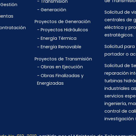
de Transmisió
Transmisión
 Gestión
Generación
Solicitud de vi
uentas
centrales de 
Proyectos de Generación
eléctrica y pr
Contratación
Proyectos Hidráulicos
estratégicos.
Energía Térmica
Solicitud para
Energía Renovable
portador o ac
Proyectos de Transmisión
Solicitud de Se
Obras en Ejecución
reparación int
Obras Finalizadas y
turbinas hidrá
Energizadas
industriales 
servicios espe
ingeniería, m
control de cal
investigación 