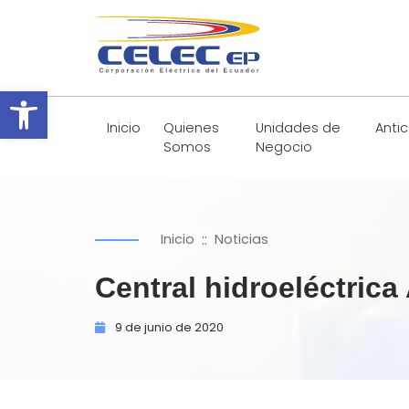
Abrir barra de herramientas
Inicio
Quienes
Unidades de
Anti
Somos
Negocio
::
Inicio
Noticias
Central hidroeléctric
9 de
junio de
2020