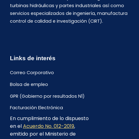
turbinas hidráulicas y partes industriales así como
servicios especializados de ingeniería, manufactura
control de calidad e investigación (CIRT).
Links de interés
Correo Corporativo
Bolsa de empleo
GPR (Gobierno por resultados N1)
Facturación Electrónica
En cumplimiento de lo dispuesto
Archivo Histórico de Facturación
en el
Acuerdo No. 012-2019
,
Portal Ambiental y Social
emitido por el Ministerio de