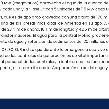
00 MW (megavatios) aprovecha el agua de la cuenca del 
 cada una y la “Fase C” con 5 unidades de 115 MW cada u
, que es de tipo arco gravedad con una altura de 170 m d
una de las presas más altas de América en su tipo. A 
e 23.4 m de ancho, 184 m de longitud y 42.5 m de altura,
 transformadores. El agua para la central Molino provien
nto de agua y retención de sedimentos de 120 millones d
CELEC SUR indicó que durante la emergencia que vive el 
d de las centrales de generación es de vital importancia
l personal de las centrales, mientras que los funcionar
rgente, esto permite que la Corporación no se detenga 