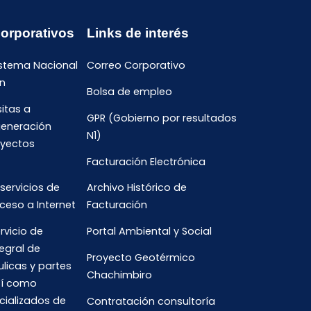
Corporativos
Links de interés
istema Nacional
Correo Corporativo
n
Bolsa de empleo
sitas a
GPR (Gobierno por resultados
generación
N1)
oyectos
Facturación Electrónica
 servicios de
Archivo Histórico de
ceso a Internet
Facturación
rvicio de
Portal Ambiental y Social
egral de
Proyecto Geotérmico
ulicas y partes
Chachimbiro
así como
cializados de
Contratación consultoría