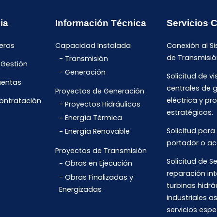
ia
Información Técnica
Servicios 
eros
Capacidad Instalada
Conexión al S
de Transmisió
Transmisión
 Gestión
Generación
Solicitud de vi
uentas
centrales de 
Proyectos de Generación
eléctrica y pr
Contratación
Proyectos Hidráulicos
estratégicos.
Energía Térmica
Solicitud para
Energía Renovable
portador o ac
Proyectos de Transmisión
Solicitud de Se
Obras en Ejecución
reparación int
Obras Finalizadas y
turbinas hidrá
Energizadas
industriales 
servicios espe