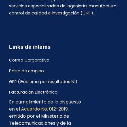
servicios especializados de ingeniería, manufactura
control de calidad e investigación (CIRT).
Links de interés
Correo Corporativo
Bolsa de empleo
GPR (Gobierno por resultados N1)
Facturación Electrónica
En cumplimiento de lo dispuesto
Archivo Histórico de Facturación
en el
Acuerdo No. 012-2019
,
Portal Ambiental y Social
emitido por el Ministerio de
Telecomunicaciones y de la
Proyecto Geotérmico Chachimbiro