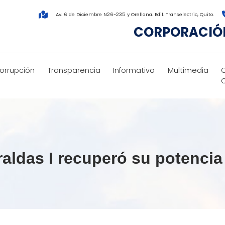
Av. 6 de Diciembre N26-235 y Orellana. Edif. Transelectric, Quito.
CORPORACIÓN
corrupción
Transparencia
Informativo
Multimedia
raldas I recuperó su potenci