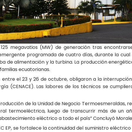
ó 125 megavatios (MW) de generación tras encontrars
emergente programada de cuatro días, durante la cual se
mba de alimentación y la turbina. La producción energéti
familias ecuatorianas.
n entre el 23 y 26 de octubre, obligaron a la interrupc
gía (CENACE). Las labores de los técnicos se cumplier
producción de la Unidad de Negocio Termoesmeraldas, re
ral termoeléctrica, luego de transcurrir más de un añ
bastecimiento eléctrico a todo el país” Concluyó Morale
C EP, se fortalece la continuidad del suministro eléctrico