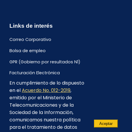
Links de interés
Correo Corporativo
Bolsa de empleo
GPR (Gobierno por resultados N1)
Facturación Electrónica
En cumplimiento de lo dispuesto
Archivo Histórico de Facturación
en el
Acuerdo No. 012-2019
,
Portal Ambiental y Social
emitido por el Ministerio de
Telecomunicaciones y de la
Proyecto Geotérmico Chachimbiro
Sociedad de la Información,
Contratación consultoría mediante “Lista Corta”
comunicamos nuestra política
Aceptar
para el tratamiento de datos
Reglamento de Procesos Asociativos