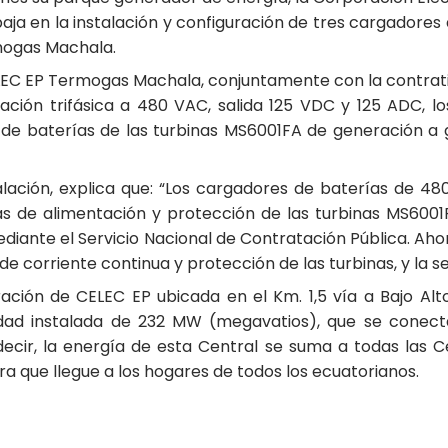
 en la instalación y configuración de tres cargadores de
mogas Machala.
LEC EP Termogas Machala, conjuntamente con la contrat
ción trifásica a 480 VAC, salida 125 VDC y 125 ADC, l
s de baterías de las turbinas MS6001FA de generación a
alación, explica que: “Los cargadores de baterías de 48
s de alimentación y protección de las turbinas MS6001FA
diante el Servicio Nacional de Contratación Pública. Ahora
 de corriente continua y protección de las turbinas, y la 
ión de CELEC EP ubicada en el Km. 1,5 vía a Bajo Alto, 
idad instalada de 232 MW (megavatios), que se conect
ecir, la energía de esta Central se suma a todas las C
a que llegue a los hogares de todos los ecuatorianos.