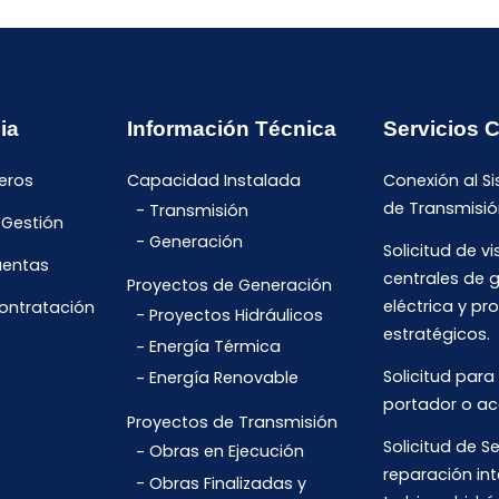
ia
Información Técnica
Servicios 
eros
Capacidad Instalada
Conexión al S
de Transmisió
Transmisión
 Gestión
Generación
Solicitud de vi
uentas
centrales de 
Proyectos de Generación
eléctrica y pr
Contratación
Proyectos Hidráulicos
estratégicos.
Energía Térmica
Solicitud para
Energía Renovable
portador o ac
Proyectos de Transmisión
Solicitud de Se
Obras en Ejecución
reparación int
Obras Finalizadas y