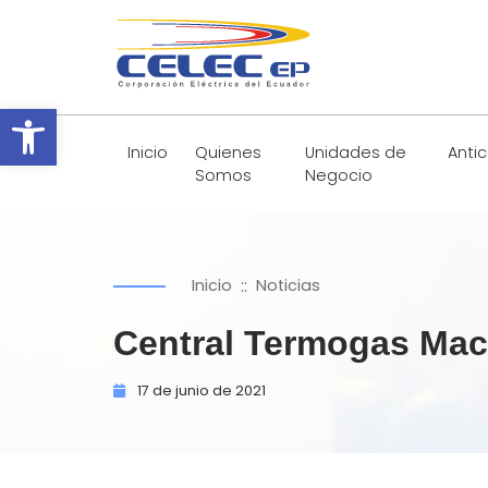
Abrir barra de herramientas
Inicio
Quienes
Unidades de
Anti
Somos
Negocio
::
Inicio
Noticias
Central Termogas Mac
17 de
junio de
2021