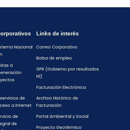
Corporativos
Links de interés
istema Nacional
Correo Corporativo
n
Bolsa de empleo
sitas a
GPR (Gobierno por resultados
generación
N1)
oyectos
Facturación Electrónica
 servicios de
Archivo Histórico de
ceso a Internet
Facturación
rvicio de
Portal Ambiental y Social
egral de
Proyecto Geotérmico