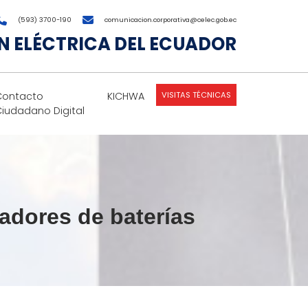
(593) 3700-190
comunicacion.corporativa@celec.gob.ec
 ELÉCTRICA DEL ECUADOR
VISITAS TÉCNICAS
Contacto
KICHWA
Ciudadano Digital
adores de baterías