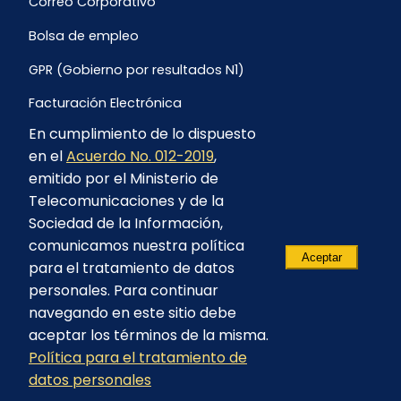
Correo Corporativo
Bolsa de empleo
GPR (Gobierno por resultados N1)
Facturación Electrónica
En cumplimiento de lo dispuesto
Archivo Histórico de Facturación
en el
Acuerdo No. 012-2019
,
Portal Ambiental y Social
emitido por el Ministerio de
Telecomunicaciones y de la
Proyecto Geotérmico Chachimbiro
Sociedad de la Información,
Contratación consultoría mediante “Lista Corta”
comunicamos nuestra política
Aceptar
para el tratamiento de datos
Reglamento de Procesos Asociativos
personales. Para continuar
navegando en este sitio debe
aceptar los términos de la misma.
Política para el tratamiento de
© 2023 - CELEC EP - Todos los derechos
datos personales
reservados