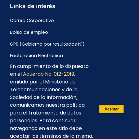
Links de interés
Correo Corporativo
Bolsa de empleo
GPR (Gobierno por resultados N1)
Facturación Electrónica
En cumplimiento de lo dispuesto
Archivo Histórico de Facturación
en el
Acuerdo No. 012-2019
,
Portal Ambiental y Social
emitido por el Ministerio de
Telecomunicaciones y de la
Proyecto Geotérmico Chachimbiro
Sociedad de la Información,
Contratación consultoría mediante “Lista Corta”
comunicamos nuestra política
Aceptar
para el tratamiento de datos
Reglamento de Procesos Asociativos
personales. Para continuar
navegando en este sitio debe
aceptar los términos de la misma.