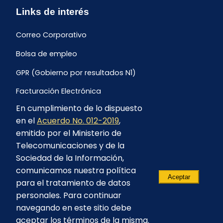
Links de interés
Correo Corporativo
Bolsa de empleo
GPR (Gobierno por resultados N1)
Facturación Electrónica
En cumplimiento de lo dispuesto
Archivo Histórico de Facturación
en el
Acuerdo No. 012-2019
,
Portal Ambiental y Social
emitido por el Ministerio de
Telecomunicaciones y de la
Proyecto Geotérmico Chachimbiro
Sociedad de la Información,
Contratación consultoría mediante “Lista Corta”
comunicamos nuestra política
Aceptar
para el tratamiento de datos
Reglamento de Procesos Asociativos
personales. Para continuar
navegando en este sitio debe
aceptar los términos de la misma.