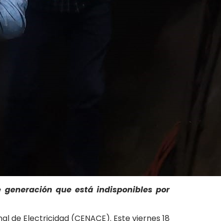
e generación que está indisponibles por
l de Electricidad (CENACE). Este viernes 18