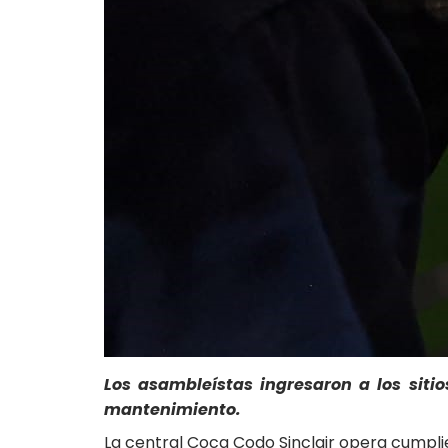
Los asambleístas ingresaron a los siti
mantenimiento.
La central Coca Codo Sinclair opera cumpli