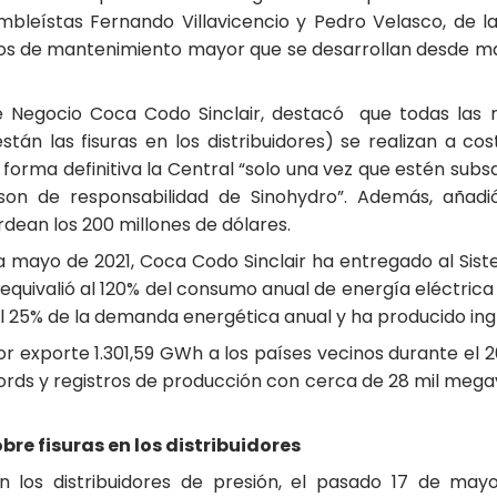
ambleístas Fernando Villavicencio y Pedro Velasco, de l
ajos de mantenimiento mayor que se desarrollan desde mayo
e Negocio Coca Codo Sinclair, destacó que todas las
stán las fisuras en los distribuidores) se realizan a c
 forma definitiva la Central “solo una vez que estén sub
son de responsabilidad de Sinohydro”. Además, añad
ean los 200 millones de dólares.
 mayo de 2021, Coca Codo Sinclair ha entregado al Sist
e equivalió al 120% del consumo anual de energía eléctric
el 25% de la demanda energética anual y ha producido ing
exporte 1.301,59 GWh a los países vecinos durante el 202
écords y registros de producción con cerca de 28 mil meg
bre fisuras en los distribuidores
n los distribuidores de presión, el pasado 17 de mayo