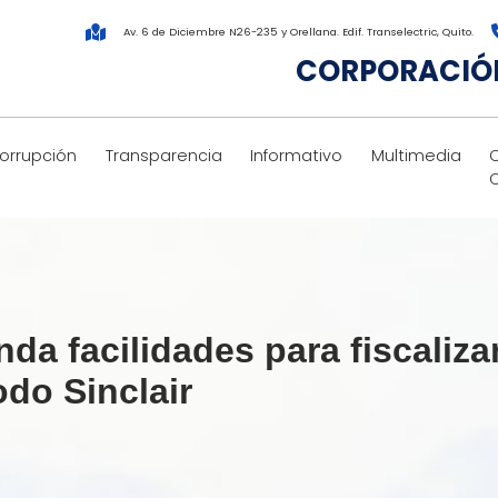
Av. 6 de Diciembre N26-235 y Orellana. Edif. Transelectric, Quito.
CORPORACIÓN
corrupción
Transparencia
Informativo
Multimedia
da facilidades para fiscalizar
odo Sinclair