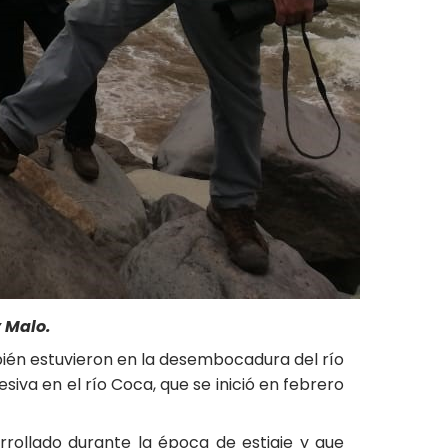
y Malo.
bién estuvieron en la desembocadura del río
va en el río Coca, que se inició en febrero
rrollado durante la época de estiaje y que