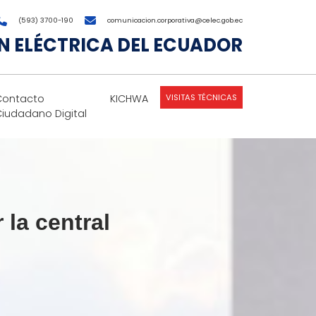
(593) 3700-190
comunicacion.corporativa@celec.gob.ec
 ELÉCTRICA DEL ECUADOR
VISITAS TÉCNICAS
Contacto
KICHWA
Ciudadano Digital
 la central